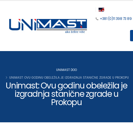
+381 (0)11 398 73 89
UNIMAST DOO
UNIMAST: OVU GODINU OBELEŽILA JE IZGRADNJA STANIČNE ZGRADE U PROKOPU
Unimast: Ovu godinu obeležila je
izgradnja stanične zgrade u
Prokopu