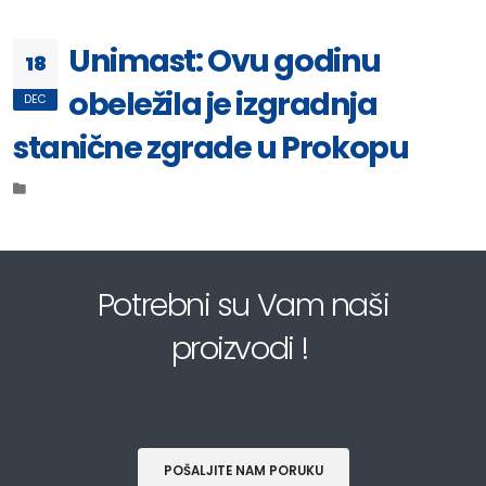
Unimast: Ovu godinu
18
obeležila je izgradnja
DEC
stanične zgrade u Prokopu
Potrebni su Vam naši
proizvodi !
POŠALJITE NAM PORUKU